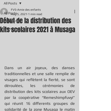
All Posts
FVS-Amie des enfants
All Posts
Aug 5, 2021
1 min read
Début de la distribution des
Category 1
kits scolaires 2021 à Musaga
Category 2
Dans un air joyeux, des danses 
traditionnelles et une salle remplie de 
visages qui reflètent la fierté, se sont 
déroulées, les cérémonies de 
distribution des kits scolaires aux OEV 
par la coopérative “Remeshimpfuvyi” 
qui réunit 16 differents groupes de 
solidarité de la zone Musaga le matin 