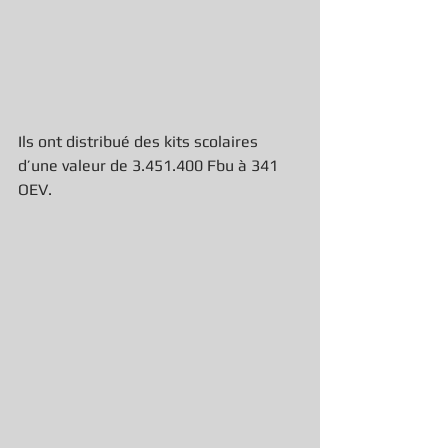
Ils ont distribué des kits scolaires 
d’une valeur de 3.451.400 Fbu à 341 
OEV.