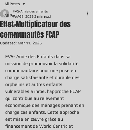
All Posts
FVS-Amie des enfants
All Posts
Feb 25, 2025
2 min read
Effet Multiplicateur des
Category 1
communautés FCAP
Category 2
Updated:
Mar 11, 2025
FVS- Amie des Enfants dans sa 
mission de promouvoir la solidarité 
communautaire pour une prise en 
charge satisfaisante et durable des 
orphelins et autres enfants 
vulnérables a initié, l'approche FCAP 
qui contribue au relèvement 
économique des ménages prenant en 
charge ces enfants. Cette approche 
est mise en œuvre grâce au 
financement de World Centric et 