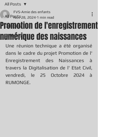
All Posts
FVS-Amie des enfants
All Posts
Nov 28, 2024
1 min read
Promotion de l'enregistrement
Category 1
numérique des naissances
Category 2
Une réunion technique a été organisé 
dans le cadre du projet Promotion de l' 
Enregistrement des Naissances à 
travers la Digitalisation de l' Etat Civil, 
vendredi, le 25 Octobre 2024 à 
RUMONGE.