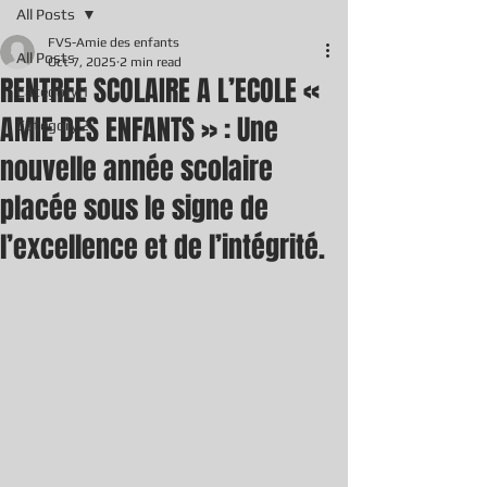
All Posts
FVS-Amie des enfants
All Posts
Oct 7, 2025
2 min read
RENTREE SCOLAIRE A L’ECOLE «
Category 1
AMIE DES ENFANTS » : Une
Category 2
nouvelle année scolaire
placée sous le signe de
l’excellence et de l’intégrité.