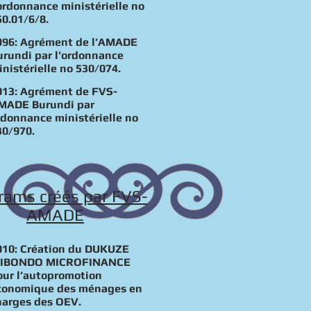
’ordonnance ministérielle no
50.01/6/8.
996: Agrément de l’AMADE
urundi par l’ordonnance
inistérielle no 530/074.
013: Agrément de FVS-
MADE Burundi par
rdonnance ministérielle no
30/970.
rams créés par FVS-
AMADE
010: Création du DUKUZE
BIBONDO MICROFINANCE
our l’autopromotion
conomique des ménages en
harges des OEV.