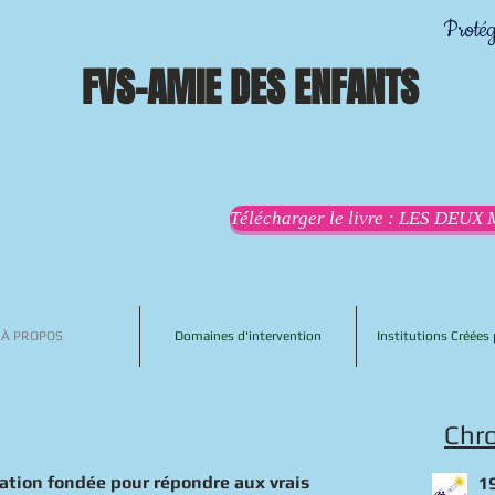
Protég
FVS-AMIE DES ENFANTS
Télécharger le livre : LES DE
À PROPOS
Domaines d'intervention
Institutions Créées 
Chro
tion fondée pour répondre aux vrais
1