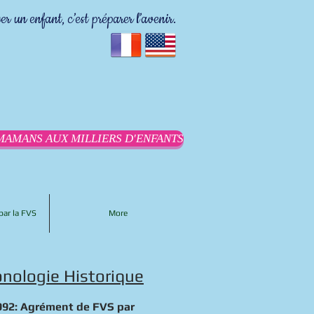
er un enfant, c’est préparer l’avenir.
UX MAMANS AUX MILLIERS D'ENFANTS
par la FVS
More
nologie Historique
992: Agrément de FVS par