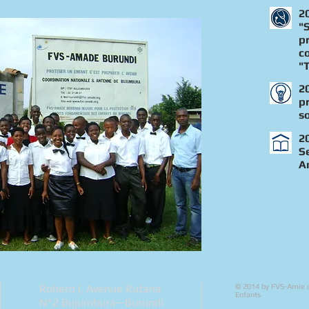
2
"
p
c
"
2
p
s
2
S
A
Rohero I, Avenue Rutana
© 2014 by FVS-Amie 
Enfants
N°2 Bujumbura—Burundi