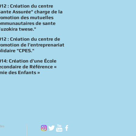
012 : Création du centre
Sante Assurée" charge de la
romotion des mutuelles
ommunautaires de sante
Tuzokira twese."
012 : Création du centre de
romotion de l’entreprenariat
olidaire "CPES."
014: Création d’une École
econdaire de Référence «
mie des Enfants »
des