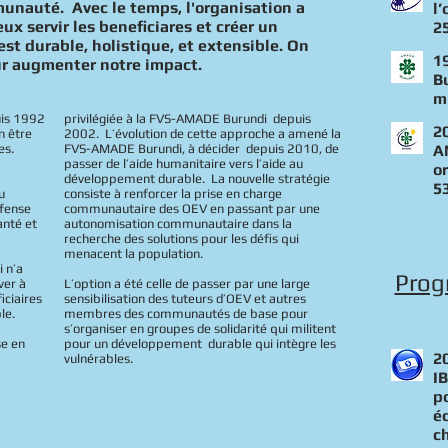
munauté. Avec le temps, l'organisation a
l
x servir les beneficiares et créer un
2
t durable, holistique, et extensible. On
1
ur augmenter notre impact.
B
m
is 1992
privilégiée à la FVS-AMADE Burundi depuis
2
n être
2002. L’évolution de cette approche a amené la
es.
FVS-AMADE Burundi, à décider depuis 2010, de
A
passer de l’aide humanitaire vers l’aide au
o
développement durable. La nouvelle stratégie
5
u
consiste à renforcer la prise en charge
éfense
communautaire des OEV en passant par une
anté et
autonomisation communautaire dans la
recherche des solutions pour les défis qui
menacent la population.
 n’a
Prog
ver à
L’option a été celle de passer par une large
iciaires
sensibilisation des tuteurs d’OEV et autres
le.
membres des communautés de base pour
s’organiser en groupes de solidarité qui militent
se en
pour un développement durable qui intègre les
2
vulnérables.
I
p
é
c