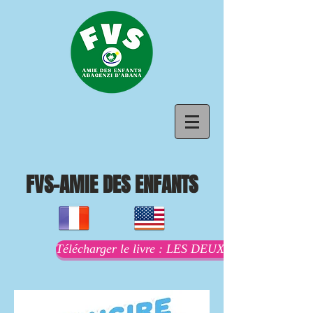
FVS-AMIE DES ENFANTS
Télécharger le livre : LES DEUX MAMANS AU