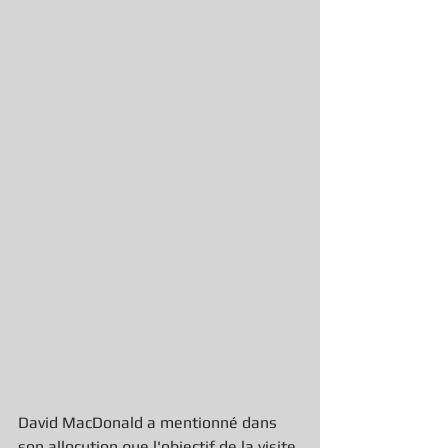
David MacDonald a mentionné dans 
son allocution que l'objectif de la visite 