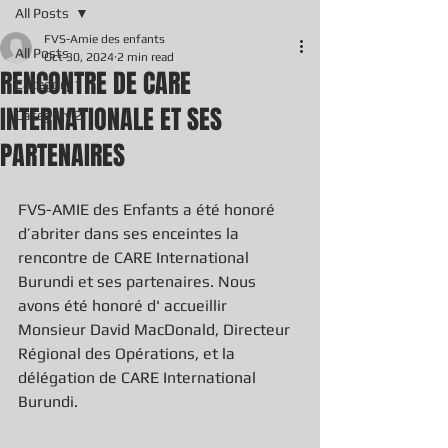
All Posts
FVS-Amie des enfants
All Posts
Oct 30, 2024
2 min read
RENCONTRE DE CARE
Category 1
INTERNATIONALE ET SES
Category 2
PARTENAIRES
FVS-AMIE des Enfants a été honoré 
d’abriter dans ses enceintes la 
rencontre de CARE International 
Burundi et ses partenaires. Nous 
avons été honoré d' accueillir 
Monsieur David MacDonald, Directeur 
Régional des Opérations, et la 
délégation de CARE International 
Burundi.