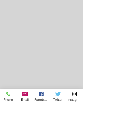
Phone
Email
Facebook
Twitter
Instagram
Madame Spès NIHANGAZA, 
Représentante Légale de FVS-AMIE 
des Enfants a partagé l’exemple de 